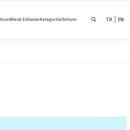
TR
EN
Mirası
Merak Edilenler
Kategoriler
İletişim