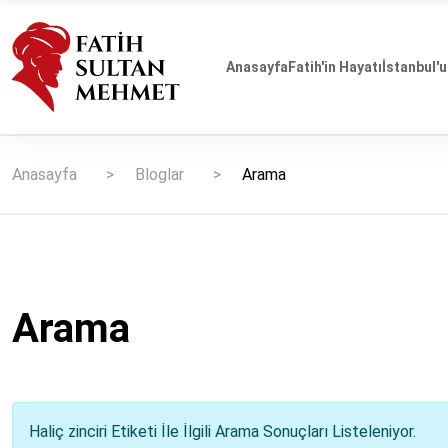
Anasayfa
Fatih'in Hayatı
İstanbul'u
Anasayfa
Bloglar
Arama
Arama
Haliç zinciri Etiketi İle İlgili Arama Sonuçları Listeleniyor.