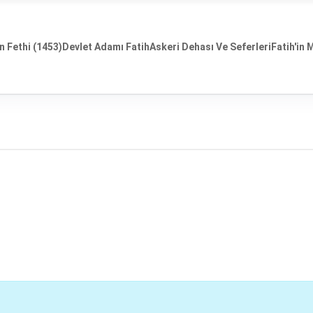
n Fethi (1453)
Devlet Adamı Fatih
Askeri Dehası Ve Seferleri
Fatih'in 