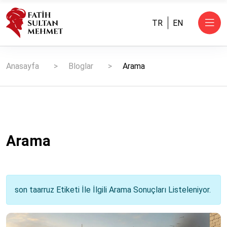
TR
EN
Anasayfa
Bloglar
Arama
Arama
son taarruz Etiketi İle İlgili Arama Sonuçları Listeleniyor.