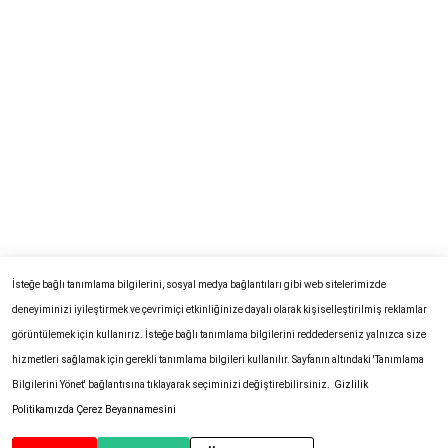
İsteğe bağlı tanımlama bilgilerini, sosyal medya bağlantıları gibi web sitelerimizde
deneyiminizi iyileştirmek ve çevrimiçi etkinliğinize dayalı olarak kişiselleştirilmiş reklamlar
görüntülemek için kullanırız. İsteğe bağlı tanımlama bilgilerini reddederseniz yalnızca size
hizmetleri sağlamak için gerekli tanımlama bilgileri kullanılır. Sayfanın altındaki 'Tanımlama
Bilgilerini Yönet' bağlantısına tıklayarak seçiminizi değiştirebilirsiniz.
Gizlilik
Politikamızda
Çerez Beyannamesini