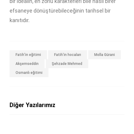
bir idealin, en zorlu karakterleri bile nasıl birer
efsaneye dönüştürebileceğinin tarihsel bir
kanıtıdır.
Fatih'in eğitimi
Fatih'in hocaları
Molla Gürani
Akşemseddin
Şehzade Mehmed
Osmanlı eğitimi
Diğer Yazılarımız