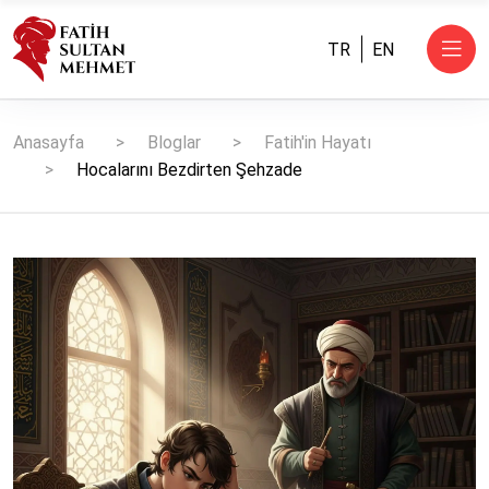
TR
EN
Anasayfa
Bloglar
Fatih'in Hayatı
Hocalarını Bezdirten Şehzade